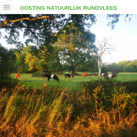
Ga
OOSTING NATUURLIJK RUNDVLEES
direct
naar
de
hoofdinhoud