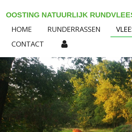
Ga
direct
OOSTING NATUURLIJK RUNDVLEE
naar
de
HOME
RUNDERRASSEN
VLE
hoofdinhoud
CONTACT