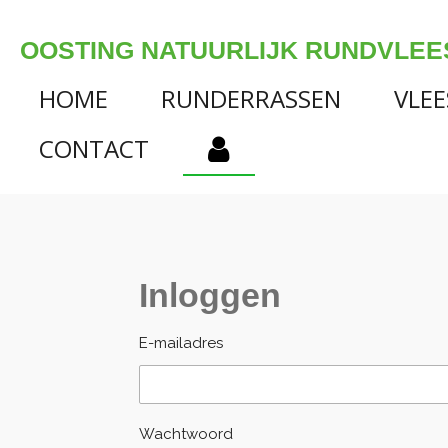
Ga
direct
OOSTING NATUURLIJK RUNDVLEE
naar
de
HOME
RUNDERRASSEN
VLE
hoofdinhoud
CONTACT
Inloggen
E-mailadres
Wachtwoord